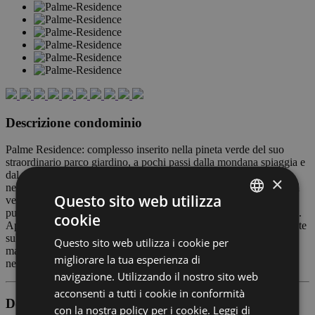
Descrizione condominio
Palme Residence: complesso inserito nella pineta verde del suo
straordinario parco giardino, a pochi passi dalla mondana spiaggia e
dal mare di Lignano Pineta, vicinissima a tutti i negozi di prima
×
necessità , bar -ristoranti di tendenza. Nelle vicinanze, immersa nel
Questo sito web utilizza
verde, area giochi e kinderhaim diurno per i bambini. Trasporto
pubblico, noleggio biciclette, monopattini e altro a portata di mano.
cookie
ITALIAN
Appartamenti luminosi, climatizzati, confortevoli, con grandi vetrate
sul parco alberato e sul giardino. Parcheggio privato, ombrellone e
Questo sito web utilizza i cookie per
ENGLISH
materiale spiaggia a disposizione per ogni appartamento compreso
migliorare la tua esperienza di
nel prezzo.
GERMAN
navigazione. Utilizzando il nostro sito web
acconsenti a tutti i cookie in conformità
Descrizione appartamento
con la nostra policy per i cookie.
Leggi di