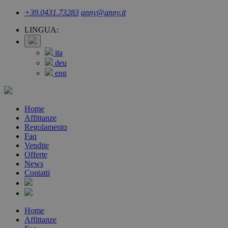
+39.0431.73283
anny@anny.it
LINGUA:
ita
deu
eng
Home
Affittanze
Regolamento
Faq
Vendite
Offerte
News
Contatti
Home
Affittanze