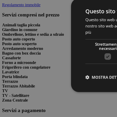
Regolamento immobile
Questo sito 
Servizi compresi nel prezzo
Questo sito web ut
Animali taglia piccola
nostro sito web ac
Giardino in comune
più
Ombrellone, lettino e sedia a sdraio
Posto auto coperto
Strettamen
Posto auto scoperto
necessari
Arredamento moderno
Bagno con box doccia
Cassaforte
Forno a microonde
Frigorifero con congelatore
Lavatrice
Porta blindata
MOSTRA DET
Terrazzo
Terrazzo Abitabile
TV
TV - Satellitare
Zona Centrale
Servizi a pagamento