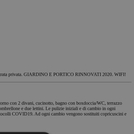
tti con entrata privata. GIARDINO E PORTICO RINNOVATI 2020. WIFI!
ggiorno con 2 divani, cucinotto, bagno con boxdoccia/WC, terrazzo
brellone e due lettini. Le pulizie iniziali e di cambio in ogni
otocolli COVID19. Ad ogni cambio vengono sostituiti copricuscini e