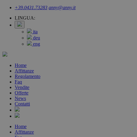
+39.0431.73283
anny@anny.it
LINGUA:
ita
deu
eng
Home
Affittanze
Regolamento
Faq
Vendite
Offerte
News
Contatti
Home
Affittanze