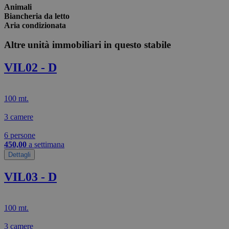
Animali
Biancheria da letto
Aria condizionata
Altre unità immobiliari in questo stabile
VIL02 - D
100 mt.
3 camere
6 persone
450,00
a settimana
Dettagli
VIL03 - D
100 mt.
3 camere