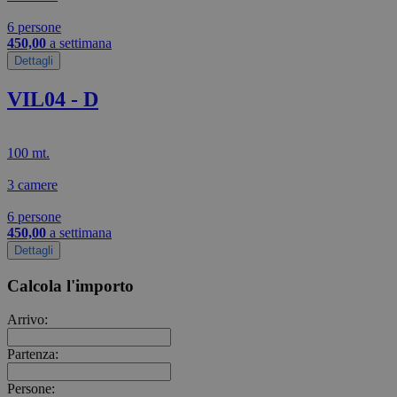
6 persone
450,00
a settimana
Dettagli
VIL04 - D
100 mt.
3 camere
6 persone
450,00
a settimana
Dettagli
Calcola l'importo
Arrivo:
Partenza:
Persone: