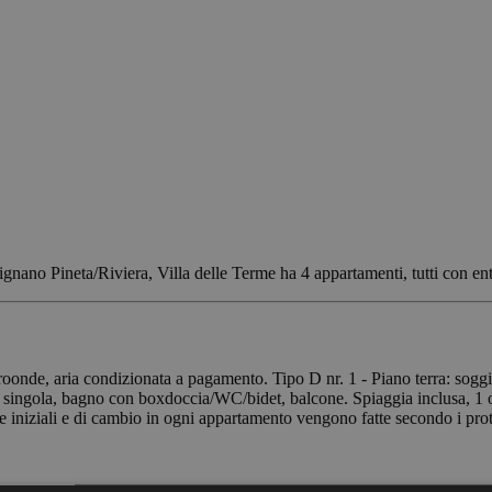
lla a Lignano Pineta/Riviera, Villa delle Terme ha 4 appartamenti, tu
icroonde, aria condizionata a pagamento. Tipo D nr. 1 - Piano terra: so
a singola, bagno con boxdoccia/WC/bidet, balcone. Spiaggia inclusa, 1 om
 iniziali e di cambio in ogni appartamento vengono fatte secondo i pr