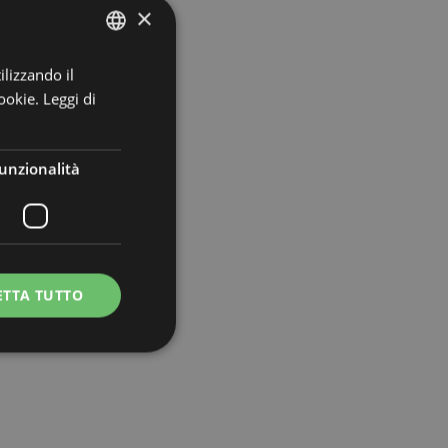
×
ilizzando il
ITALIAN
ookie.
Leggi di
ENGLISH
GERMAN
unzionalità
ETTA TUTTO