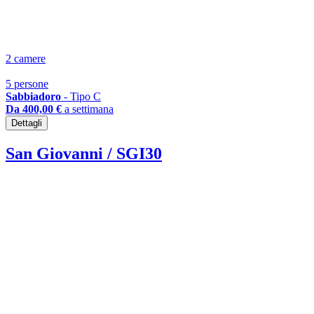
2 camere
5 persone
Sabbiadoro
- Tipo C
Da 400,00 €
a settimana
Dettagli
San Giovanni / SGI30