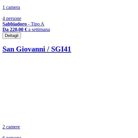
1 camera
4 persone
Sabbiadoro
- Tipo A
Da 220,00 €
a settimana
Dettagli
San Giovanni / SGI41
2 camere
6 persone