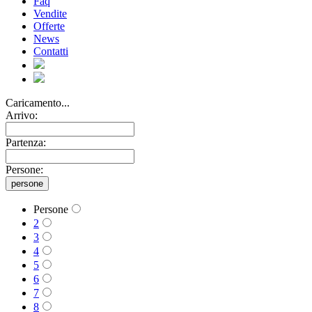
Faq
Vendite
Offerte
News
Contatti
Caricamento...
Arrivo:
Partenza:
Persone:
persone
Persone
2
3
4
5
6
7
8