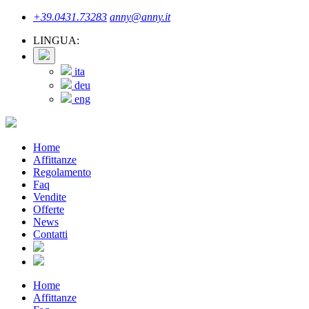
+39.0431.73283
anny@anny.it
LINGUA:
ita
deu
eng
Home
Affittanze
Regolamento
Faq
Vendite
Offerte
News
Contatti
Home
Affittanze