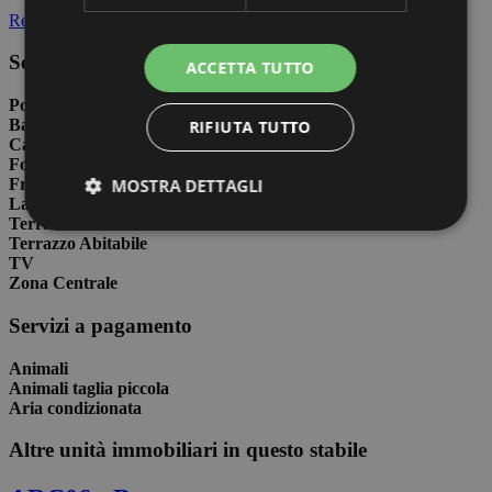
Regolamento immobile
Servizi compresi nel prezzo
ACCETTA TUTTO
Posto auto scoperto
Bagno con doccia
RIFIUTA TUTTO
Cassaforte
Forno a microonde
MOSTRA DETTAGLI
Frigorifero con congelatore
Lavatrice
Terrazzo
Terrazzo Abitabile
TV
Zona Centrale
Servizi a pagamento
Animali
Animali taglia piccola
Aria condizionata
Altre unità immobiliari in questo stabile