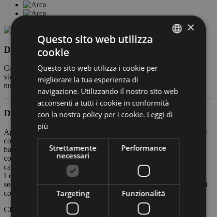
×
Questo sito web utilizza
Descrizione condominio
cookie
ITALIAN
Questo sito web utilizza i cookie per
Complesso di appartamenti a Lignano Sabbiadoro, posizionato
ENGLISH
vicinissimo al mare e alla nuova zona pedonale, posto auto
migliorare la tua esperienza di
numerato.
GERMAN
navigazione. Utilizzando il nostro sito web
acconsenti a tutti i cookie in conformità
Descrizione appartamento
con la nostra policy per i cookie.
Leggi di
più
Appartamento al 2. piano senza ascensore, composto da soggiorno
con divanoletto x 2 persone, angolo cottura, camera matrimoniale,
Strettamente
Performance
bagno con doccia/WC/bidet, spazioso terrazzo attrezzato, aria
necessari
condizionata a pagamento, TV, forno a microonde, lavatrice,
cassaforte, posto auto numerato.
Le pulizie iniziali e di cambio in ogni appartamento vengono fatte
secondo i protocolli COVID19. Ad ogni cambio vengono sostituiti
Targeting
Funzionalità
copricuscini e coprimaterassi anallergici e antiacaro.
CIN:
IT030049B4OKWXFK6P