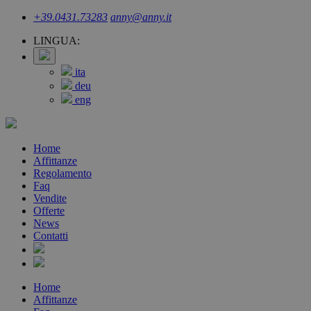
+39.0431.73283
anny@anny.it
LINGUA:
ita
deu
eng
Home
Affittanze
Regolamento
Faq
Vendite
Offerte
News
Contatti
Home
Affittanze