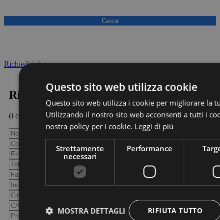
Richiedi info
Questo sito web utilizza cookie
Richiedi Informazioni
Questo sito web utilizza i cookie per migliorare la 
Utilizzando il nostro sito web acconsenti a tutti i co
(i campi contrassegnati con * sono obbligatori)
nostra policy per i cookie.
Leggi di più
Strettamente
Performance
Targ
necessari
MOSTRA DETTAGLI
RIFIUTA TUTTO