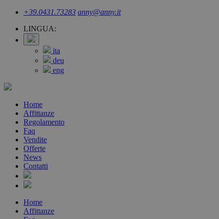
+39.0431.73283
anny@anny.it
LINGUA:
ita
deu
eng
Home
Affittanze
Regolamento
Faq
Vendite
Offerte
News
Contatti
Home
Affittanze