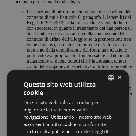
personali per le finalità indicate, è:
l’esecuzione di misure precontrattuali e esecuzione del
contratto di cui all’articolo 6, paragrafo 1, lettera b) del
Reg. UE 2016/679, se la prenotazione viene definita
con successo, in quanto il trattamento dei dati personali
dell’ospite è necessario ai fini della conclusione del
contratto di affitto dell’alloggio; se la prenotazione non
viene conclusa, essendosi comunque di fatto creata, al
momento della compilazione del form, una relazione
pertinente e appropriata tra l’interessato e il Titolare del
trattamento; si ritiene quindi che l’interessato, tenuto
conto delle ragionevoli aspettative nutrite al momento e
nell’ambito della raccolta dei dati personali, può
×
ragionevolmente attendersi che abbia luogo il
Questo sito web utilizza
trattamento del dato.
l’adempimento di un obbligo legale al quale è soggetto
cookie
ITALIAN
il Titolare del trattamento di cui all’articolo 6, paragrafo
1, lettera c) del Reg. UE 2016/679.
Questo sito web utilizza i cookie per
ENGLISH
migliorare la tua esperienza di
DESTINATARI O CATEGORIE DI
GERMAN
navigazione. Utilizzando il nostro sito web
DESTINATARI DEI DATI
acconsenti a tutti i cookie in conformità
I dati di natura personale forniti saranno comunicati a
con la nostra policy per i cookie.
Leggi di
destinatari che tratteranno i dati in qualità di responsabili (art.